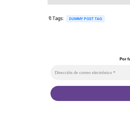
🔖Tags:
DUMMY POST TAG
Por f