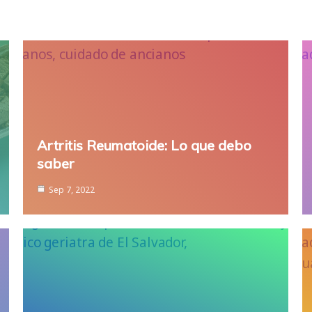
Artritis Reumatoide: Lo que debo
saber
Sep 7, 2022