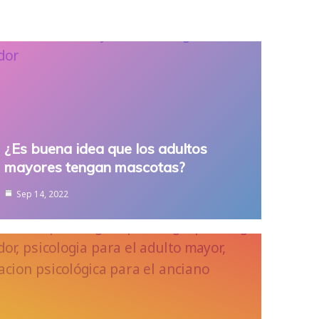
¿Es buena idea que los adultos
mayores tengan mascotas?
Sep 14, 2022