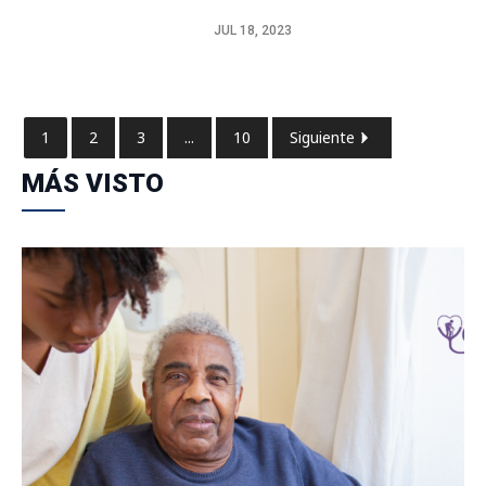
JUL 18, 2023
1
2
3
...
10
Siguiente
MÁS VISTO