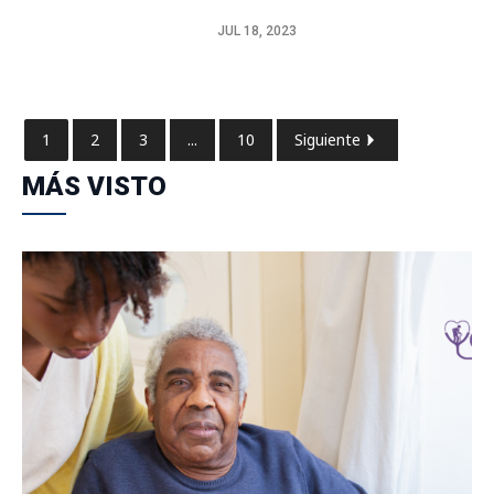
JUL 18, 2023
1
2
3
...
10
Siguiente
MÁS VISTO