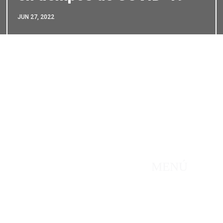
JUN 27, 2022
rcionamos un servicio
MENÚ
al, personalizado y de
Inicio
d de vida a las personas