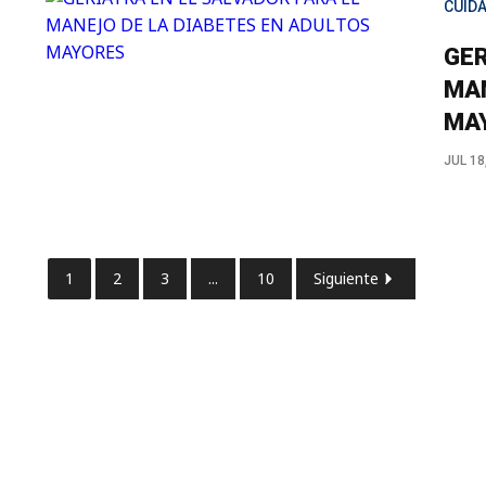
CUID
GER
MAN
MA
JUL 18
1
2
3
...
10
Siguiente