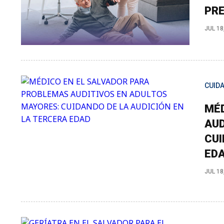
PRE
JUL 18
CUID
MÉD
AUD
CUI
ED
JUL 18