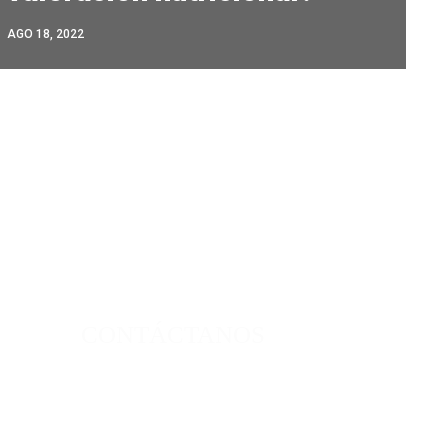
AGO 18, 2022
CONTÁCTANOS
39 Avenida Sur, Calle Montserrat,
Colonia Montserrat N° 205, San