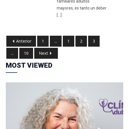
familiares adultos
mayores, es tanto un deber
[…]
Anterior
1
...
1
2
3
...
10
Next
MOST VIEWED