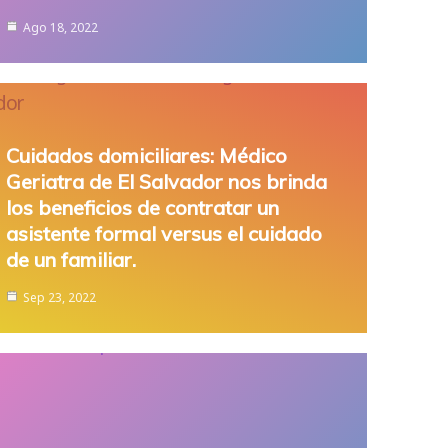
Ago 18, 2022
Cuidados domiciliares: Médico
Geriatra de El Salvador nos brinda
los beneficios de contratar un
asistente formal versus el cuidado
de un familiar.
Sep 23, 2022