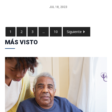
JUL 18, 2023
1
2
3
...
10
Siguiente
MÁS VISTO