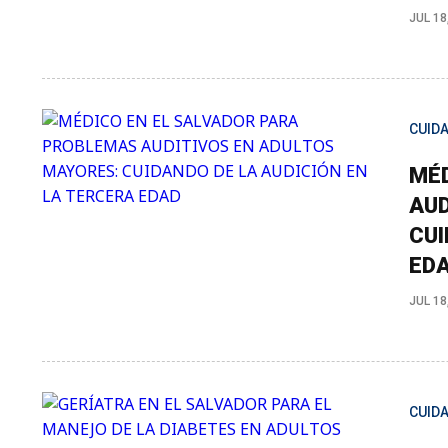
JUL 18
CUID
MÉD
AUD
CUI
ED
JUL 18
CUID