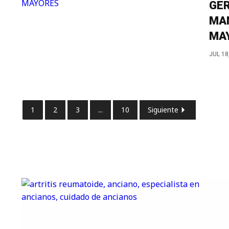
GER
MAN
MA
JUL 18
1
2
3
...
10
Siguiente