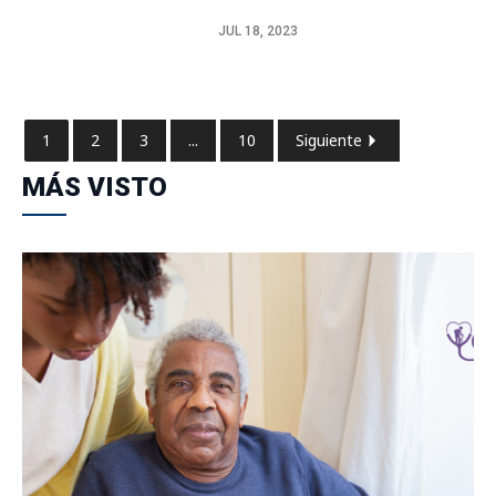
JUL 18, 2023
1
2
3
...
10
Siguiente
MÁS VISTO