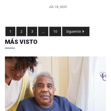
JUL 18, 2023
1
2
3
...
10
Siguiente
MÁS VISTO