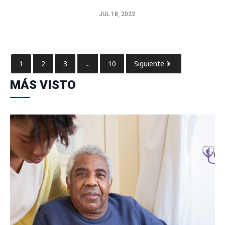
JUL 18, 2023
1
2
3
...
10
Siguiente
MÁS VISTO