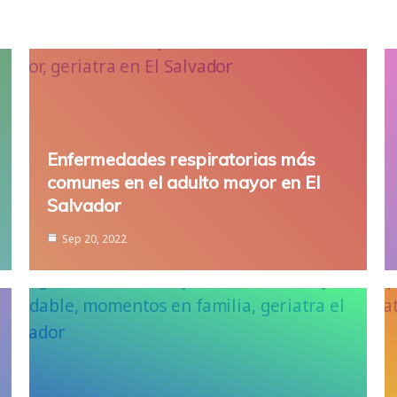
Enfermedades respiratorias más
comunes en el adulto mayor en El
Salvador
Sep 20, 2022