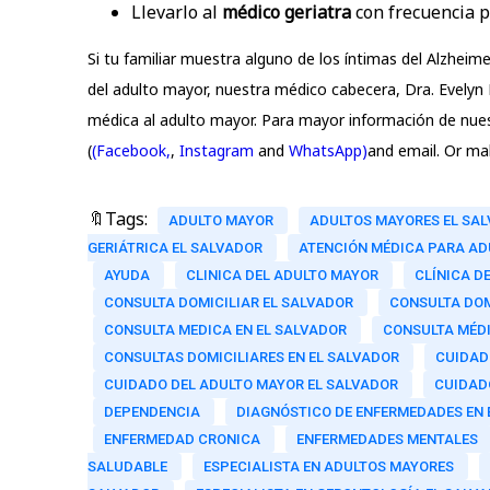
Llevarlo al
médico geriatra
con frecuencia p
Si tu familiar muestra alguno de los íntimas del Alzheim
del adulto mayor, nuestra médico cabecera, Dra. Evelyn 
médica al adulto mayor. Para mayor información de nues
(
(Facebook,
,
Instagram
and
WhatsApp)
and email. Or m
🔖Tags:
ADULTO MAYOR
ADULTOS MAYORES EL SA
GERIÁTRICA EL SALVADOR
ATENCIÓN MÉDICA PARA A
AYUDA
CLINICA DEL ADULTO MAYOR
CLÍNICA D
CONSULTA DOMICILIAR EL SALVADOR
CONSULTA DOM
CONSULTA MEDICA EN EL SALVADOR
CONSULTA MÉDI
CONSULTAS DOMICILIARES EN EL SALVADOR
CUIDAD
CUIDADO DEL ADULTO MAYOR EL SALVADOR
CUIDAD
DEPENDENCIA
DIAGNÓSTICO DE ENFERMEDADES EN
ENFERMEDAD CRONICA
ENFERMEDADES MENTALES
SALUDABLE
ESPECIALISTA EN ADULTOS MAYORES