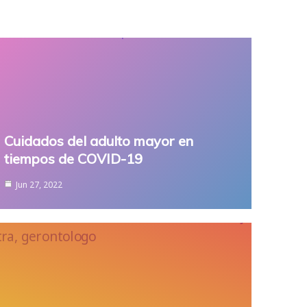
Cuidados del adulto mayor en
tiempos de COVID-19
Jun 27, 2022