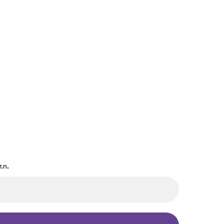
.
n
.