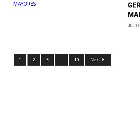
GER
MAN
JUL 18
1
2
3
...
10
Next