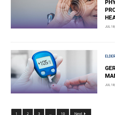
PHY
PRO
HEA
JUL 18
ELDER
GER
MAN
JUL 18
1
2
3
...
10
Next