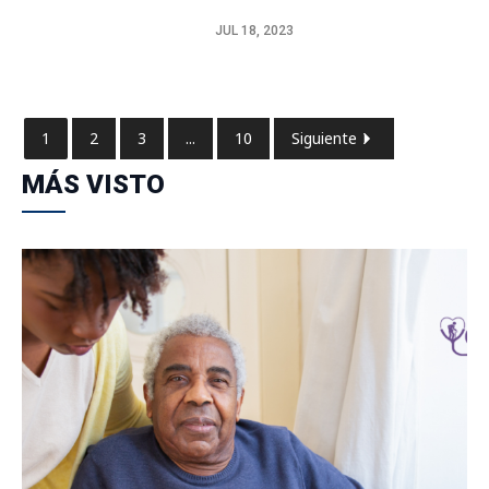
JUL 18, 2023
1
2
3
...
10
Siguiente
MÁS VISTO